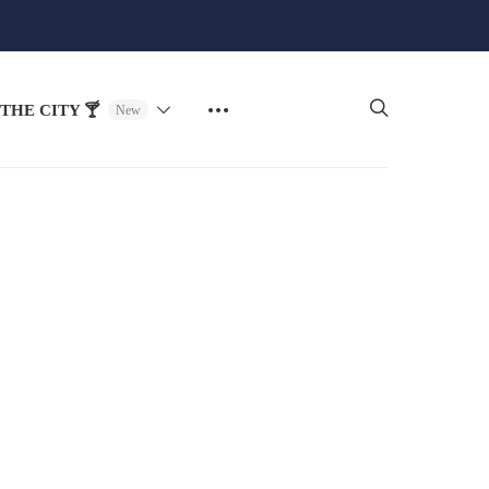
THE CITY 🍸
New