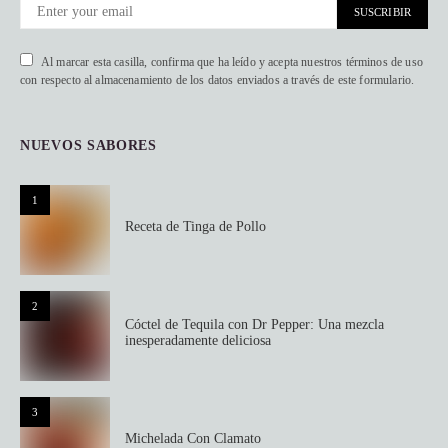
SUSCRIBIR
Al marcar esta casilla, confirma que ha leído y acepta nuestros términos de uso
con respecto al almacenamiento de los datos enviados a través de este formulario.
NUEVOS SABORES
1
Receta de Tinga de Pollo
2
Cóctel de Tequila con Dr Pepper: Una mezcla
inesperadamente deliciosa
3
Michelada Con Clamato