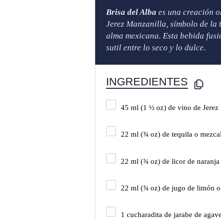
Brisa del Alba
es una creación o
Jerez Manzanilla, símbolo de la 
alma mexicana. Esta bebida fusio
sutil entre lo seco y lo dulce.
INGREDIENTES
45
ml (1 ½ oz) de vino de Jerez
22
ml (¾ oz) de tequila o mezcal
22
ml (¾ oz) de licor de naranj
22
ml (¾ oz) de jugo de limón o
1
cucharadita de jarabe de agav