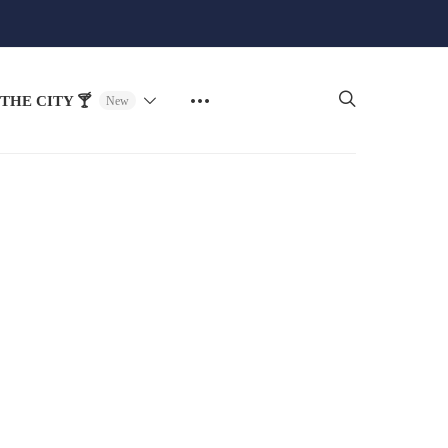
THE CITY 🍸
New