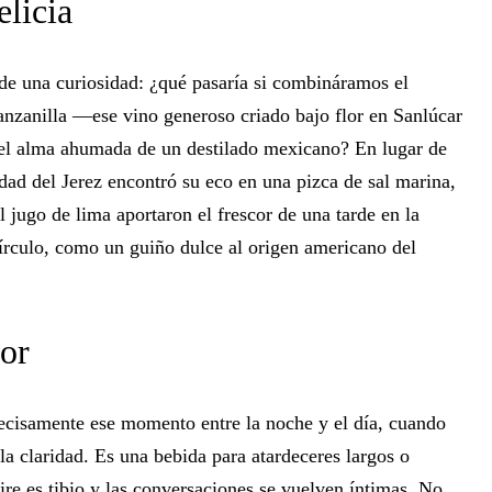
licia
 de una curiosidad: ¿qué pasaría si combináramos el
nzanilla —ese vino generoso criado bajo flor en Sanlúcar
el alma ahumada de un destilado mexicano? En lugar de
idad del Jerez encontró su eco en una pizca de sal marina,
l jugo de lima aportaron el frescor de una tarde en la
círculo, como un guiño dulce al origen americano del
or
cisamente ese momento entre la noche y el día, cuando
a claridad. Es una bebida para atardeceres largos o
re es tibio y las conversaciones se vuelven íntimas. No