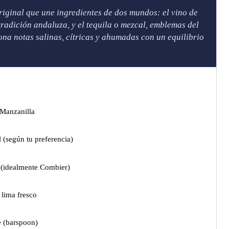
riginal que une ingredientes de dos mundos: el vino de
tradición andaluza, y el tequila o mezcal, emblemas del
na notas salinas, cítricas y ahumadas con un equilibrio
 Manzanilla
 (según tu preferencia)
a (idealmente Combier)
 lima fresco
e (barspoon)